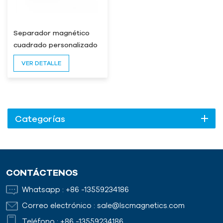
Separador magnético
cuadrado personalizado
para baterías de litio
VER DETALLE
Categorías
CONTÁCTENOS
Whatsapp :
+86 -13559234186
Correo electrónico :
sale@lscmagnetics.com
Teléfono :
+86 -13559234186