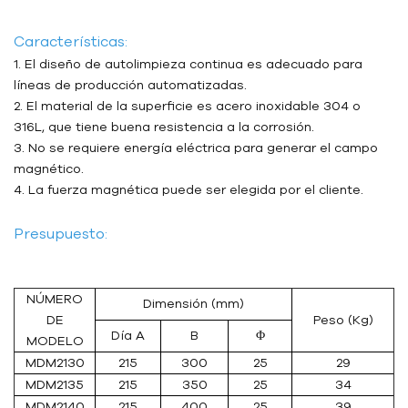
Características:
1. El diseño de autolimpieza continua es adecuado para
líneas de producción automatizadas.
2. El material de la superficie es acero inoxidable 304 o
316L, que tiene buena resistencia a la corrosión.
3. No se requiere energía eléctrica para generar el campo
magnético.
4. La fuerza magnética puede ser elegida por el cliente.
Presupuesto:
NÚMERO
Dimensión (mm)
DE
Peso (Kg)
Día A
B
Φ
MODELO
MDM2130
215
300
25
29
MDM2135
215
350
25
34
MDM2140
215
400
25
39