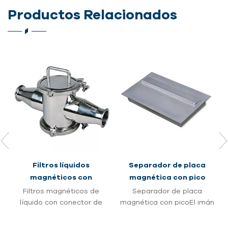
Productos Relacionados
Filtros líquidos
Separador de placa
magnéticos con
magnética con pico
conector de interfaz
Filtros magnéticos de
Separador de placa
rápida
líquido con conector de
magnética con picoEl imán
interfaz rápida Serie QIC
de placa frontal con pico
Las trampas magnéticas
se usa comúnmente en la