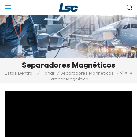
Separadores Magnéticos
Medio
Estas Dentro :
/
Hogar
/
Separadores Magnéticos
/
Tambor Magnético