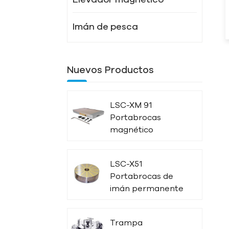
Imán de pesca
Nuevos Productos
LSC-XM 91
Portabrocas
magnético
potente
LSC-X51
Portabrocas de
imán permanente
circular radiado
Trampa