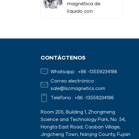
magnética de
líquido con
aislamiento
térmico
Varilla magnética
CONTÁCTENOS
Imanes de
Whatsapp :
+86 -13559234186
encofrado con
adaptadores
Correo electrónico :
sale@lscmagnetics.com
Teléfono :
+86 -13559234186
Room 205, Building 1, Zhongmeng
Science and Technology Park, No. 54,
Hongta East Road, Caoban Village,
Jingcheng Town, Nanjing County, Fujian