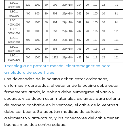
LSC11
320
1000
30
900
22(4+18)
314
20
110
12
71
320X1000
LSC11
400
800
30
704
22(4+18)
392
20
105
10
81
400X800
LSC11
400
1000
30
904
22(4+18)
392
20
105
10
91
400X1000
LSC11
500
1000
30
858
22(4+18)
492
20
105
10
101
500X1000
LSC11
600
1000
30
858
22(4+18)
592
20
107
10
101
600X1000
LSC11
800
1000
30
858
22(4+18)
795
20
115
15
101
800X1000
LSC11
500
1500
30
1372
22(4+18)
492
20
112
15
101
500X1500
Tecnología de potente mandril electromagnético para
amoladora de superficies:
Los devanados de la bobina deben estar ordenados,
uniformes y apretados, el exterior de la bobina debe estar
firmemente atado, la bobina debe sumergirse al vacío y
secarse, y se deben usar materiales aislantes para sellarla
de manera confiable en la ventosa; el cable de la ventosa
debe ser bueno. Se adoptan medidas de sellado,
aislamiento y anti-rotura, y los conectores del cable tienen
buenas medidas contra caídas.