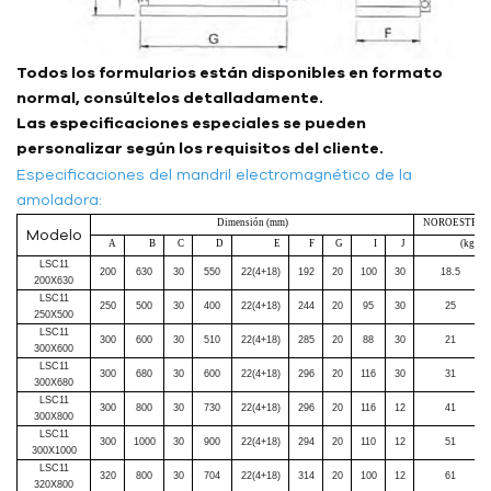
Todos los formularios están disponibles en formato
normal, consúltelos detalladamente.
Las especificaciones especiales se pueden
personalizar según los requisitos del cliente.
Especificaciones del mandril electromagnético de la
amoladora:
Dimensión (mm)
NOROESTE
Modelo
A
B
C
D
E
F
G
I
J
(kg)
LSC11
200
630
30
550
22(4+18)
192
20
100
30
18.5
200X630
LSC11
250
500
30
400
22(4+18)
244
20
95
30
25
250X500
LSC11
300
600
30
510
22(4+18)
285
20
88
30
21
300X600
LSC11
300
680
30
600
22(4+18)
296
20
116
30
31
300X680
LSC11
300
800
30
730
22(4+18)
296
20
116
12
41
300X800
LSC11
300
1000
30
900
22(4+18)
294
20
110
12
51
300X1000
LSC11
320
800
30
704
22(4+18)
314
20
100
12
61
320X800