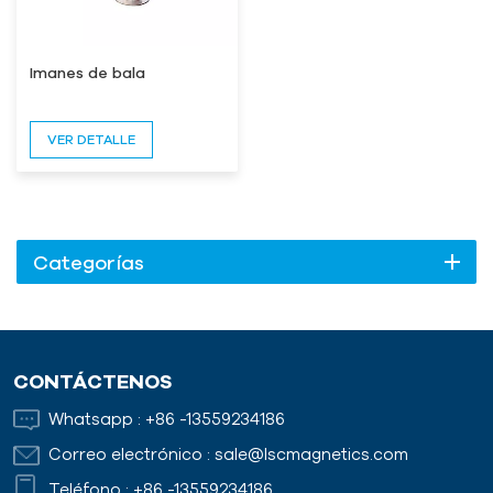
Imanes de bala
VER DETALLE
Categorías
CONTÁCTENOS
Whatsapp :
+86 -13559234186
Correo electrónico :
sale@lscmagnetics.com
Teléfono :
+86 -13559234186