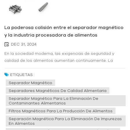
La poderosa colisión entre el separador magnético
y la industria procesadora de alimentos
DEC 31, 2024
En la sociedad moderna, las exigencias de seguridad y
calidad de los alimentos aumentan continuamente. La
introducción de Separadores magnéticos en este sector ha
aumentado significativamente su influencia. Este
ETIQUETAS :
dispositivo utiliza fuerza magnética para separar los
Separador Magnético
contaminantes metálicos de los...
Separadores Magnéticos De Calidad Alimentaria
Separador Magnético Para La Eliminación De
Contaminantes Alimentarios
Filtros Magnéticos Para La Producción De Alimentos
Separación Magnética Para La Eliminación De Impurezas
En Alimentos