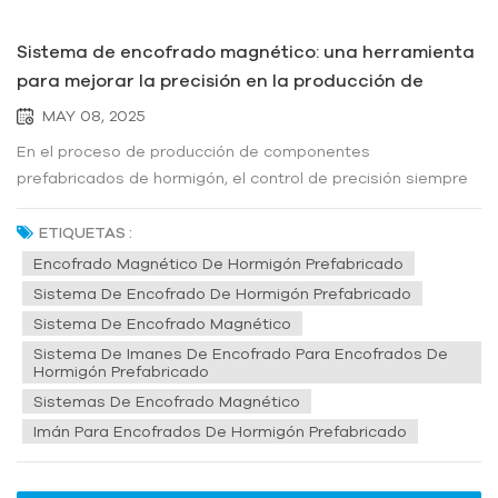
Sistema de encofrado magnético: una herramienta
para mejorar la precisión en la producción de
prefabricados de hormigón
MAY 08, 2025
En el proceso de producción de componentes
prefabricados de hormigón, el control de precisión siempre
ha sido un problema clave. Los sistemas de encofrado
tradicionales presentan numerosos problemas en cuanto a
ETIQUETAS :
desviación dimensional, consistencia de los componentes y
Encofrado Magnético De Hormigón Prefabricado
tasa de retrabajo. Especialmen...
Sistema De Encofrado De Hormigón Prefabricado
Sistema De Encofrado Magnético
Sistema De Imanes De Encofrado Para Encofrados De
Hormigón Prefabricado
Sistemas De Encofrado Magnético
Imán Para Encofrados De Hormigón Prefabricado