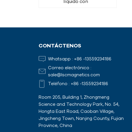
líquido con
aislamiento
térmico
Varilla magnética
CONTÁCTENOS
Imanes de
Whatsapp :
+86 -13559234186
encofrado con
adaptadores
Correo electrónico :
sale@lscmagnetics.com
Teléfono :
+86 -13559234186
Room 205, Building 1, Zhongmeng
Science and Technology Park, No. 54,
Hongta East Road, Caoban Village,
Jingcheng Town, Nanjing County, Fujian
Province, China