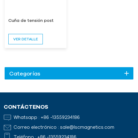
Cuña de tensión post
VER DETALLE
Categorías
CONTÁCTENOS
Whatsapp :
+86 -13559234186
Correo electrónico :
sale@lscmagnetics.com
Teléfono :
+86 -13559234186