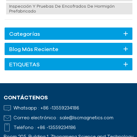
Inspección Y Pruebas De Encofrados De Hormigón
Prefabricado
Categorías
Blog Más Reciente
ETIQUETAS
CONTÁCTENOS
Whatsapp :
+86 -13559234186
Correo electrónico :
sale@lscmagnetics.com
Teléfono :
+86 -13559234186
Room 205, Building 1, Zhongmeng Science and Technology