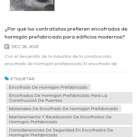
¿Por qué los contratistas prefieren encofrados de
hormigón prefabricado para edificios modernos?
DEC 26, 2025
Con el desarrollo de la industria de la construcción,
encofrado de hormigón prefabricado El encofrado de
hormigón prefabricado es cada vez más popular entre los
contratistas de la construcción moderna. Esta tendencia no
ETIQUETAS :
solo ha mejorado la eficiencia y la calidad, sino que también
Encofrado De Hormigón Prefabricado
ha tenido un impac...
Encofrados De Hormigón Prefabricado Para La
Construcción De Puentes
Materiales De Encofrado De Hormigón Prefabricado
Mantenimiento Y Reutilización De Encofrados De
Hormigón Prefabricado
Consideraciones De Seguridad En Encofrados De
Hormigón Prefabricado