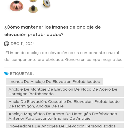
¿Cómo mantener los imanes de anclaje de
elevación prefabricados?
DEC 11, 2024
El imán de anclaje de elevación es un componente crucial
del componente prefabricado. Genera un campo magnético
mediante el principio de inducción electromagnética y utiliza
la fuerza de adsorción del campo magnético para lograr la
ETIQUETAS :
elevación y manipulación de objetos ferromagnéticos. Par...
Imanes De Anclaje De Elevación Prefabricados
Anclaje De Montaje De Elevación De Placa De Acero De
Hormigón Prefabricado
Ancla De Elevación, Casquillo De Elevación, Prefabricado
De Hormigón, Anclaje De Pie
Anclaje Magnético De Acero De Hormigón Prefabricado
Anterior Para Levantar Imanes De Anclaje
Proveedores De Anclajes De Elevación Personalizados,