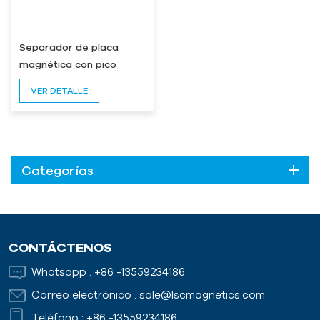
Separador de placa
magnética con pico
VER DETALLE
Categorías
CONTÁCTENOS
Whatsapp :
+86 -13559234186
Correo electrónico :
sale@lscmagnetics.com
Teléfono :
+86 -13559234186