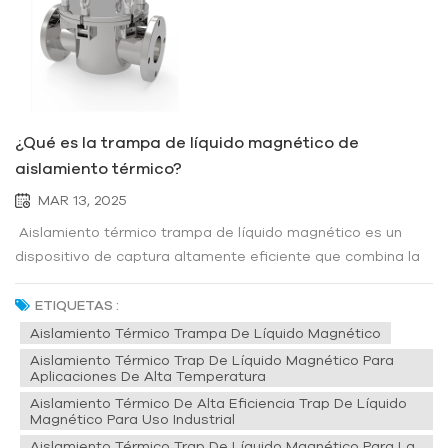
¿Qué es la trampa de líquido magnético de
aislamiento térmico?
MAR 13, 2025
Aislamiento térmico trampa de líquido magnético es un
dispositivo de captura altamente eficiente que combina la
tecnología de aislamiento térmico con las características
del líquido magnético. Su función central es lograr una
ETIQUETAS :
captura y separación eficientes de sustancias específicas
Aislamiento Térmico Trampa De Líquido Magnético
(como gas...
Aislamiento Térmico Trap De Líquido Magnético Para
Aplicaciones De Alta Temperatura
Aislamiento Térmico De Alta Eficiencia Trap De Líquido
Magnético Para Uso Industrial
Aislamiento Térmico Trap De Líquido Magnético Para La