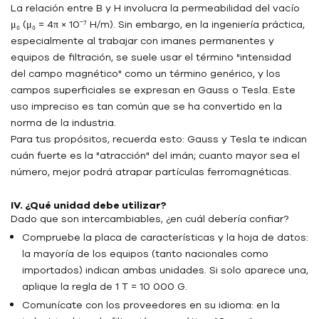
La relación entre B y H involucra la permeabilidad del vacío
μ₀ (μ₀ = 4π × 10⁻⁷ H/m). Sin embargo, en la ingeniería práctica,
especialmente al trabajar con imanes permanentes y
equipos de filtración, se suele usar el término "intensidad
del campo magnético" como un término genérico, y los
campos superficiales se expresan en Gauss o Tesla. Este
uso impreciso es tan común que se ha convertido en la
norma de la industria.
Para tus propósitos, recuerda esto: Gauss y Tesla te indican
cuán fuerte es la "atracción" del imán; cuanto mayor sea el
número, mejor podrá atrapar partículas ferromagnéticas.
IV. ¿Qué unidad debe utilizar?
Dado que son intercambiables, ¿en cuál debería confiar?
Compruebe la placa de características y la hoja de datos:
la mayoría de los equipos (tanto nacionales como
importados) indican ambas unidades. Si solo aparece una,
aplique la regla de 1 T = 10 000 G.
Comunícate con los proveedores en su idioma: en la