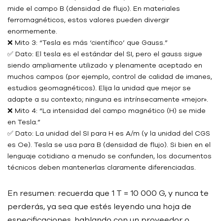
mide el campo B (densidad de flujo). En materiales
ferromagnéticos, estos valores pueden divergir
enormemente.
❌ Mito 3: “Tesla es más ‘científico’ que Gauss.”
✅ Dato: El tesla es el estándar del SI, pero el gauss sigue
siendo ampliamente utilizado y plenamente aceptado en
muchos campos (por ejemplo, control de calidad de imanes,
estudios geomagnéticos). Elija la unidad que mejor se
adapte a su contexto; ninguna es intrínsecamente «mejor».
❌ Mito 4: “La intensidad del campo magnético (H) se mide
en Tesla.”
✅ Dato: La unidad del SI para H es A/m (y la unidad del CGS
es Oe). Tesla se usa para B (densidad de flujo). Si bien en el
lenguaje cotidiano a menudo se confunden, los documentos
técnicos deben mantenerlas claramente diferenciadas.
En resumen: recuerda que 1 T = 10 000 G, y nunca te
perderás, ya sea que estés leyendo una hoja de
especificaciones, hablando con un proveedor o