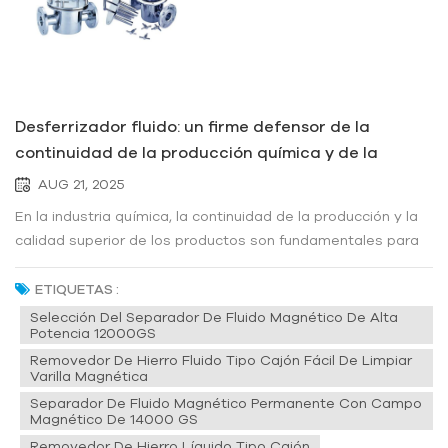
Desferrizador fluido: un firme defensor de la
continuidad de la producción química y de la
calidad del producto
AUG 21, 2025
En la industria química, la continuidad de la producción y la
calidad superior de los productos son fundamentales para
la supervivencia y el desarrollo de una empresa. Cualquier
interrupción inesperada o pequeño fallo puede resultar en
ETIQUETAS :
pérdidas financieras significativas y riesgos para la
Selección Del Separador De Fluido Magnético De Alta
Potencia 12000GS
reputación...
Removedor De Hierro Fluido Tipo Cajón Fácil De Limpiar
Varilla Magnética
Separador De Fluido Magnético Permanente Con Campo
Magnético De 14000 GS
Removedor De Hierro Líquido Tipo Cajón