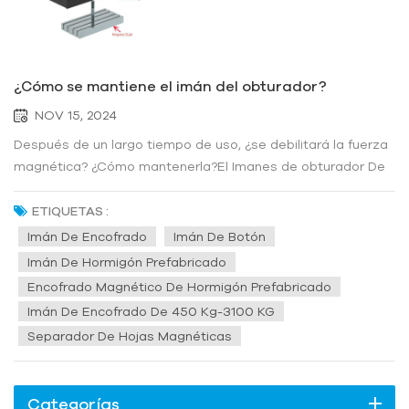
¿Cómo se mantiene el imán del obturador?
NOV 15, 2024
Después de un largo tiempo de uso, ¿se debilitará la fuerza
magnética? ¿Cómo mantenerla?El Imanes de obturador De
hecho, pueden debilitar su fuerza magnética después de un
uso prolongado, principalmente debido a los siguientes
ETIQUETAS :
factores:1. Efecto de la alta temperatura: la resistencia a la
Imán De Encofrado
Imán De Botón
temp...
Imán De Hormigón Prefabricado
Encofrado Magnético De Hormigón Prefabricado
Imán De Encofrado De 450 Kg-3100 KG
Separador De Hojas Magnéticas
Categorías