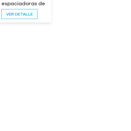
espaciadoras de
varillas de
VER DETALLE
refuerzo para
hormigón
prefabricado