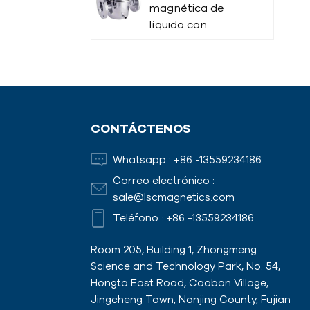
magnética de
líquido con
aislamiento
térmico
Varilla magnética
CONTÁCTENOS
Imanes de
Whatsapp :
+86 -13559234186
encofrado con
adaptadores
Correo electrónico :
sale@lscmagnetics.com
Teléfono :
+86 -13559234186
Room 205, Building 1, Zhongmeng
Science and Technology Park, No. 54,
Hongta East Road, Caoban Village,
Jingcheng Town, Nanjing County, Fujian