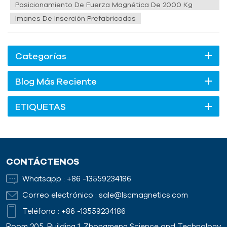
Posicionamiento De Fuerza Magnética De 2000 Kg
Imanes De Inserción Prefabricados
Categorías
Blog Más Reciente
ETIQUETAS
CONTÁCTENOS
Whatsapp :
+86 -13559234186
Correo electrónico :
sale@lscmagnetics.com
Teléfono :
+86 -13559234186
Room 205, Building 1, Zhongmeng Science and Technology