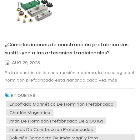
¿Cómo los imanes de construcción prefabricados
sustituyen a las artesanías tradicionales?
AUG 29, 2025
En la industria de la construcción moderna, la tecnología del
hormigón prefabricado está ganando cada vez más
popularidad gracias a su alta eficiencia, respeto al medio
ambiente y calidad controlada. En medio de esta transición
ETIQUETAS :
hacia la prefabricación, una innovación tecnológica
Encofrado Magnético De Hormigón Prefabricado
relativamente discre...
Chaflán Magnético
Imán De Hormigón Prefabricado De 2100 Kg
Imanes De Construcción Prefabricados
Solución Compacta De Imán MagFly Para