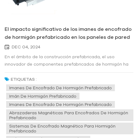
El impacto significativo de los imanes de encofrado
de hormigón prefabricado en los paneles de pared
compuestos prefabricados
DEC 04, 2024
En el ámbito de la construcción prefabricada, el uso
innovador de componentes prefabricados de hormigón ha
revolucionado la industria, ofreciendo mayor velocidad,
precisión y durabilidad. Entre los elementos cruciales que
ETIQUETAS :
impulsan esta transformación está la utilización de imanes
Imanes De Encofrado De Hormigón Prefabricado
de encofrado de ho...
Imán De Hormigón Prefabricado
Imanes De Encofrado De Hormigón Prefabricado
Abrazaderas Magnéticas Para Encofrados De Hormigón
Prefabricado
Sistemas De Encofrado Magnético Para Hormigón
Prefabricado