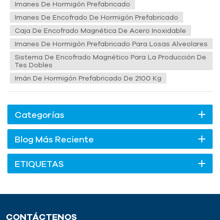
son en realidad herramientas clave para garantizar la
Imanes De Hormigón Prefabricado
precisión del po...
Imanes De Encofrado De Hormigón Prefabricado
Caja De Encofrado Magnética De Acero Inoxidable
Imanes De Hormigón Prefabricado Para Losas Alveolares
Sistema De Encofrado Magnético Para La Producción De
Tes Dobles
Imán De Hormigón Prefabricado De 2100 Kg
Categorías
Blog Más Reciente
ETIQUETAS
CONTÁCTENOS