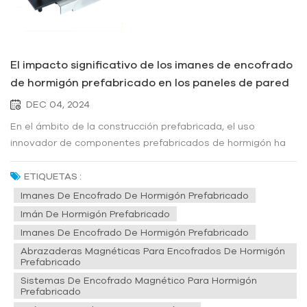
El impacto significativo de los imanes de encofrado
de hormigón prefabricado en los paneles de pared
compuestos prefabricados
DEC 04, 2024
En el ámbito de la construcción prefabricada, el uso
innovador de componentes prefabricados de hormigón ha
revolucionado la industria, ofreciendo mayor velocidad,
precisión y durabilidad. Entre los elementos cruciales que
ETIQUETAS :
impulsan esta transformación está la utilización de imanes
Imanes De Encofrado De Hormigón Prefabricado
de encofrado de ho...
Imán De Hormigón Prefabricado
Imanes De Encofrado De Hormigón Prefabricado
Abrazaderas Magnéticas Para Encofrados De Hormigón
Prefabricado
Sistemas De Encofrado Magnético Para Hormigón
Prefabricado