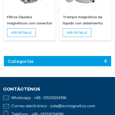
Filtros líquidos
Trampa magnética de
magnéticos con conector
líquido con aislamiento
de interfaz rápida
térmico
VER DETALLE
VER DETALLE
Categorías
CONTÁCTENOS
Whatsapp :
+86 -13559234186
Correo electrónico :
sale@lscmagnetics.com
Teléfono :
+86 -13559234186