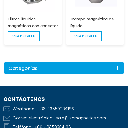
Filtros líquidos
Trampa magnética de
magnéticos con conector
líquido
de interfaz rápida
VER DETALLE
VER DETALLE
Categorías
CONTÁCTENOS
Whatsapp :
+86 -13559234186
Correo electrónico :
sale@lscmagnetics.com
Teléfono :
+86 -13559234186