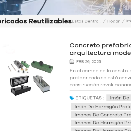
ricados Reutilizables
Im
/
Hogar
/
Estas Dentro :
Concreto prefabric
arquitectura mod
FEB 26, 2025
En el campo de la constru
prefabricado se está conv
construcción revolucionario
construcción, sino que tam
ETIQUETAS :
Imán De 
calidad del edificio. Con el
Imán De Hormigón Prefa
Imanes De Concreto Pref
Imanes De Hormigón Pr
Imanes De Hormigón Pref