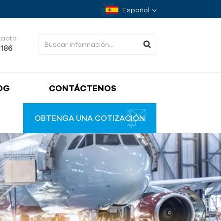
Español
tacto
4186
OG
CONTÁCTENOS
OBTENGA UNA COTIZACIÓN