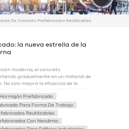
anes De Concreto Prefabricados Reutilizables
ado: la nueva estrella de la
erna
cción moderna, el concreto
irtiendo gradualmente en un material de
. No solo mejora la eficiencia de la
bién mejora significativamente la
Hormigón Prefabricado
 avance continuo de la tecnolog...
bricado Para Forma De Trabajo
abricados Reutilizables
efabricados Con Neodimio
abricados Para Edificios Industriales