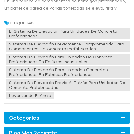
En una fábrica de componentes de hormigón prefabricado,
un panel de pared de varias toneladas se eleva, gira y
posiciona con precisión mediante una grúa. Tras este
movimiento aparentemente sin esfuerzo se esconde una
ETIQUETAS :
decisión de ingeniería crucial: el tipo de acero utilizado.
El Sistema De Elevación Para Unidades De Concreto
Prefabricadas
pernos de anclajeAcero...
Sistema De Elevación Previamente Comprometido Para
Componentes De Concreto Prefabricados
Sistema De Elevación Para Unidades De Concreto
Prefabricadas En Edificios Industriales
Sistema De Elevación Para Unidades Concretas
Prefabricadas En Fábricas Prefabricadas
Sistema De Elevación Previa Al Estrés Para Unidades De
Concreto Prefabricadas
Levantando El Ancla
Categorías
Blog Más Reciente