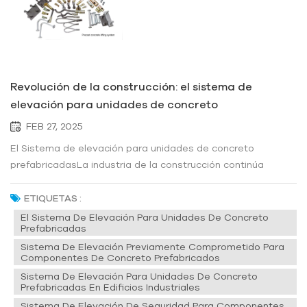
Revolución de la construcción: el sistema de
elevación para unidades de concreto
prefabricadas
FEB 27, 2025
El Sistema de elevación para unidades de concreto
prefabricadasLa industria de la construcción continúa
evolucionando, incorporando tecnologías innovadoras para
mejorar la eficiencia, la seguridad y la precisión. Entre estos
ETIQUETAS :
avances, los sistemas de elevación para unidades de
El Sistema De Elevación Para Unidades De Concreto
Prefabricadas
concreto prefabricada...
Sistema De Elevación Previamente Comprometido Para
Componentes De Concreto Prefabricados
Sistema De Elevación Para Unidades De Concreto
Prefabricadas En Edificios Industriales
Sistema De Elevación De Seguridad Para Componentes