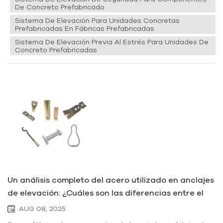
De Concreto Prefabricado
Sistema De Elevación Para Unidades Concretas
Prefabricadas En Fábricas Prefabricadas
Sistema De Elevación Previa Al Estrés Para Unidades De
Concreto Prefabricadas
Un análisis completo del acero utilizado en anclajes
de elevación: ¿Cuáles son las diferencias entre el
acero desnudo, el acero galvanizado en caliente y
AUG 08, 2025
el acero electrogalvanizado?