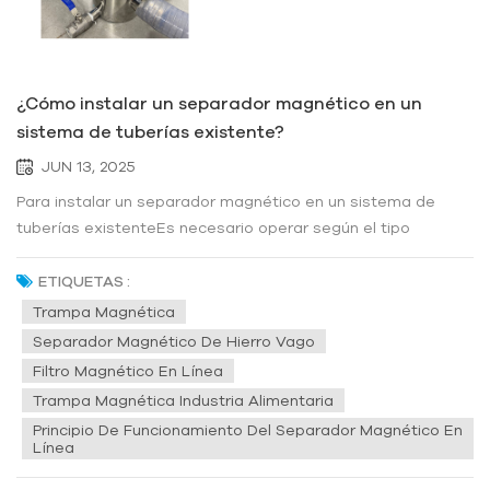
¿Cómo instalar un separador magnético en un
sistema de tuberías existente?
JUN 13, 2025
Para instalar un separador magnético en un sistema de
tuberías existenteEs necesario operar según el tipo
específico de equipo y las condiciones de la tubería. A
continuación, se presentan algunos pasos y
ETIQUETAS :
consideraciones generales de instalación: 1. **Selección de
Trampa Magnética
la ubicación de instalación adecuad...
Separador Magnético De Hierro Vago
Filtro Magnético En Línea
Trampa Magnética Industria Alimentaria
Principio De Funcionamiento Del Separador Magnético En
Línea