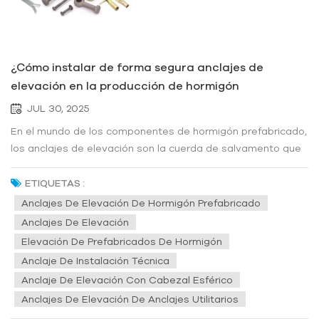
¿Cómo instalar de forma segura anclajes de
elevación en la producción de hormigón
prefabricado?
JUL 30, 2025
En el mundo de los componentes de hormigón prefabricado,
los anclajes de elevación son la cuerda de salvamento que
conecta los componentes con el equipo de elevación. Una
sola instalación incorrecta puede provocar que los
ETIQUETAS :
componentes se deslicen, dañen el equipo o incluso causen
Anclajes De Elevación De Hormigón Prefabricado
la muerte. Instalar...
Anclajes De Elevación
Elevación De Prefabricados De Hormigón
Anclaje De Instalación Técnica
Anclaje De Elevación Con Cabezal Esférico
Anclajes De Elevación De Anclajes Utilitarios