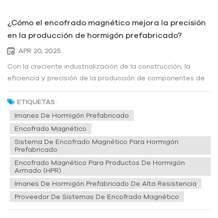
¿Cómo el encofrado magnético mejora la precisión
en la producción de hormigón prefabricado?
APR 20, 2025
Con la creciente industrialización de la construcción, la
eficiencia y precisión de la producción de componentes de
hormigón prefabricado determinan directamente la calidad
y el coste del proyecto. Los moldes tradicionales de
ETIQUETAS :
madera y acero requieren el posicionamiento y la fijación de
Imanes De Hormigón Prefabricado
pernos manual...
Encofrado Magnético
Sistema De Encofrado Magnético Para Hormigón
Prefabricado
Encofrado Magnético Para Productos De Hormigón
Armado (HPR)
Imanes De Hormigón Prefabricado De Alta Resistencia
Proveedor De Sistemas De Encofrado Magnético