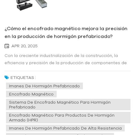
¿Cómo el encofrado magnético mejora la precisión
en la producción de hormigón prefabricado?
APR 20, 2025
Con la creciente industrialización de la construcción, la
eficiencia y precisión de la producción de componentes de
hormigón prefabricado determinan directamente la calidad
y el coste del proyecto. Los moldes tradicionales de
ETIQUETAS :
madera y acero requieren el posicionamiento y la fijación de
Imanes De Hormigón Prefabricado
pernos manual...
Encofrado Magnético
Sistema De Encofrado Magnético Para Hormigón
Prefabricado
Encofrado Magnético Para Productos De Hormigón
Armado (HPR)
Imanes De Hormigón Prefabricado De Alta Resistencia