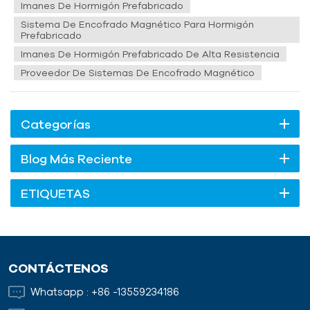
solo mejora la precisión y la eficiencia de la producción, sino
Imanes De Hormigón Prefabricado
que también contribuye s...
Sistema De Encofrado Magnético Para Hormigón
Prefabricado
Imanes De Hormigón Prefabricado De Alta Resistencia
Proveedor De Sistemas De Encofrado Magnético
Categorías
Blog Más Reciente
ETIQUETAS
CONTÁCTENOS
Whatsapp :
+86 -13559234186