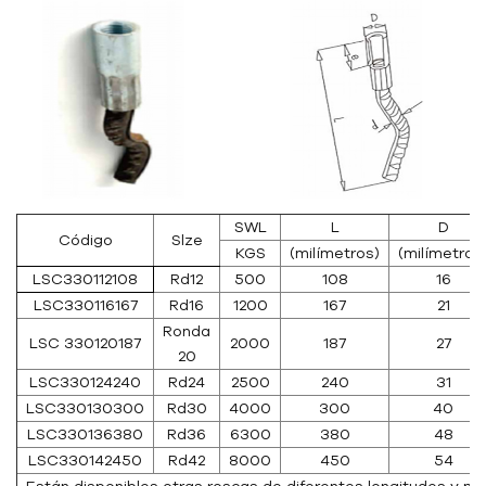
SWL
L
D
Código
Slze
KGS
(milímetros)
(milímetros
LSC330112108
Rd12
500
108
16
LSC330116167
Rd16
1200
167
21
Ronda
LSC 330120187
2000
187
27
20
LSC330124240
Rd24
2500
240
31
LSC330130300
Rd30
4000
300
40
LSC330136380
Rd36
6300
380
48
LSC330142450
Rd42
8000
450
54
Están disponibles otras roscas de diferentes longitudes y me