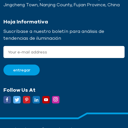
conexión estable entre los
prefabricados de forma
Jingcheng Town, Nanjing County, Fujian Province, China
componentes y mejorar la
rápida y fiable.
seguridad y durabilidad de
la estructura general.El
Hoja Informativa
casquillo del Wavy Tail
Suscríbase a nuestro boletín para análisis de
está disponible en acero
tendencias de iluminación
al carbono galvanizado de
alta calidad y se prensa a
una barra de refuerzo
ondulada. Están
disponibles con roscas
Rd12 a Rd52 con
capacidades de carga de
500 kg a 12 500 kg. Los
casquillos y las colas de
Follow Us At
varilla corrugada de acero
inoxidable están
disponibles bajo pedido
especial.