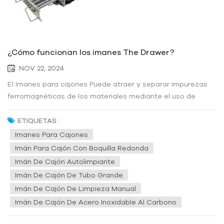
¿Cómo funcionan los imanes The Drawer?
NOV 22, 2024
El Imanes para cajones Puede atraer y separar impurezas
ferromagnéticas de los materiales mediante el uso de
fuerza magnética y mantener los imanes eficientes a través
de diferentes mecanismos de limpieza. Esto ayuda a
ETIQUETAS :
mejorar la pureza de los productos y proteger los equipos
Imanes Para Cajones
posteriores en la...
Imán Para Cajón Con Boquilla Redonda
Imán De Cajón Autolimpiante
Imán De Cajón De Tubo Grande
Imán De Cajón De Limpieza Manual
Imán De Cajón De Acero Inoxidable Al Carbono