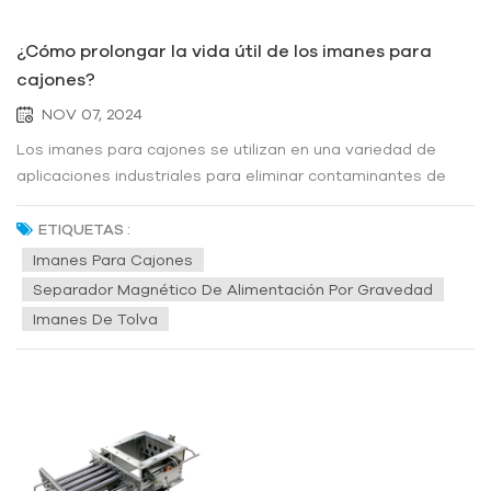
¿Cómo prolongar la vida útil de los imanes para
cajones?
NOV 07, 2024
Los imanes para cajones se utilizan en una variedad de
aplicaciones industriales para eliminar contaminantes de
metales ferrosos de materiales que se procesan en una
línea de producción. ¿Cómo prolongar la vida útil de los
ETIQUETAS :
imanes para cajones?1. Limpieza y mantenimiento
Imanes Para Cajones
periódicos: para prolong...
Separador Magnético De Alimentación Por Gravedad
Imanes De Tolva