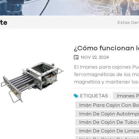
te
Estas Den
¿Cómo funcionan l
NOV 22, 2024
El Imanes para cajones Pu
ferromagnéticas de los ma
magnética y mantener los 
mecanismos de limpieza. E
ETIQUETAS :
Imanes P
productos y proteger los eq
Imán Para Cajón Con Bo
Imán De Cajón Autolimp
Imán De Cajón De Tubo
Imán De Cajón De Limpi