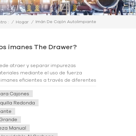
Imán De Cajón Autolimpiante
/
Hogar
/
tro :
os imanes The Drawer?
ede atraer y separar impurezas
teriales mediante el uso de fuerza
imanes eficientes a través de diferentes
sto ayuda a mejorar la pureza de los
ara Cajones
uipos posteriores en la...
quilla Redonda
iante
 Grande
eza Manual