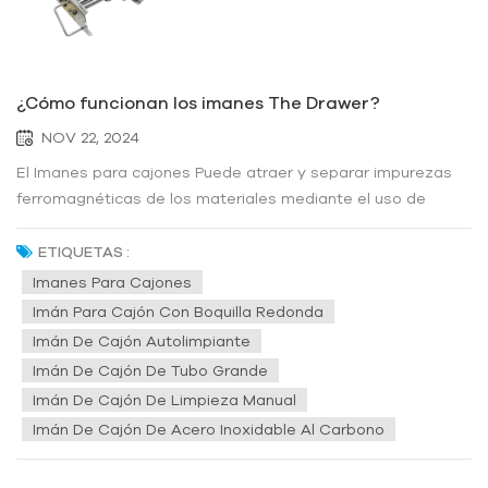
¿Cómo funcionan los imanes The Drawer?
NOV 22, 2024
El Imanes para cajones Puede atraer y separar impurezas
ferromagnéticas de los materiales mediante el uso de
fuerza magnética y mantener los imanes eficientes a través
de diferentes mecanismos de limpieza. Esto ayuda a
ETIQUETAS :
mejorar la pureza de los productos y proteger los equipos
Imanes Para Cajones
posteriores en la...
Imán Para Cajón Con Boquilla Redonda
Imán De Cajón Autolimpiante
Imán De Cajón De Tubo Grande
Imán De Cajón De Limpieza Manual
Imán De Cajón De Acero Inoxidable Al Carbono